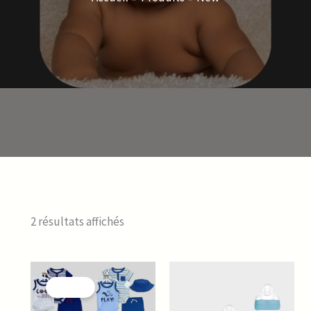
2 résultats affichés
Le
Le
prix
prix
Promo !
initial
actuel
était :
est :