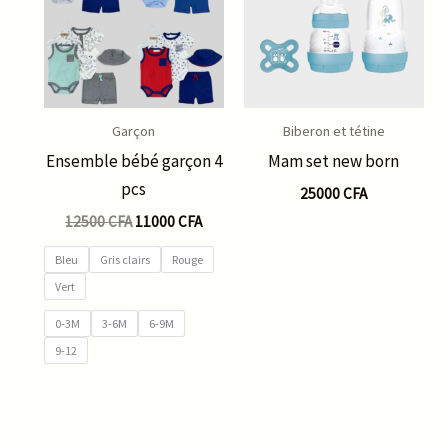
12500 CFA.
11000 CFA.
Garçon
Biberon et tétine
Ensemble bébé garçon 4
Mam set new born
pcs
25000
CFA
12500
CFA
11000
CFA
Bleu
Gris clairs
Rouge
Vert
0-3M
3-6M
6-9M
9-12