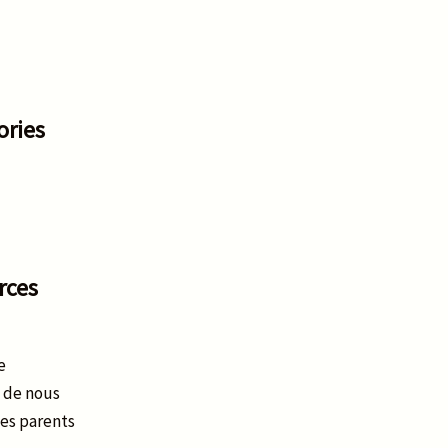
ories
rces
e
 de nous
des parents